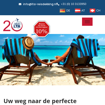
info@lta-reisdekking.nl
+31 (0) 10 3133950
DE
AT
CH
Uw weg naar de perfecte