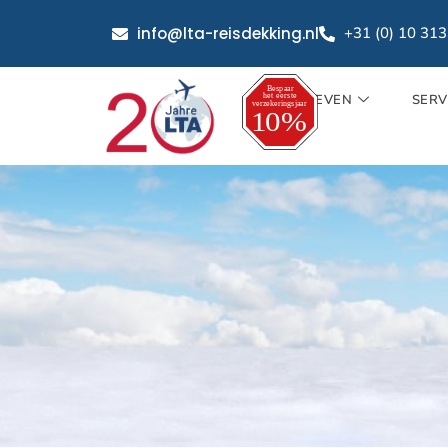
info@lta-reisdekking.nl
+31 (0) 10 31
TARIEVEN
SERV