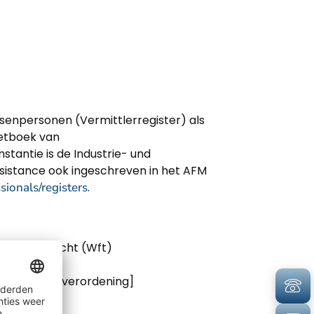
ssenpersonen (Vermittlerregister) als
etboek van
tantie is de Industrie- und
ssistance ook ingeschreven in het AFM
sionals/registers
.
cieel Toezicht (Wft)
en -advies verordening]