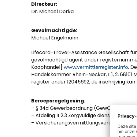
Directeur:
Dr. Michael Dorka
Gevolmachtigde:
Michael Engelmann
Lifecard-Travel-Assistance Gesellschaft für
gevolmachtigd agent onder registernummer
Koophandel]
www.vermittlerregister.info
. D
Handelskammer Rhein-Neckar, L 1, 2, 68161
register onder 12045692, de inschrijving k
Beroepsregelgeving:
– § 34d Gewerbeordnung (GewO) [Duits Wetb
– Afdeling 4.2.3 Zorgvuldige dienstverlening
– Versicherungsvermittlungsverordnung (Ve