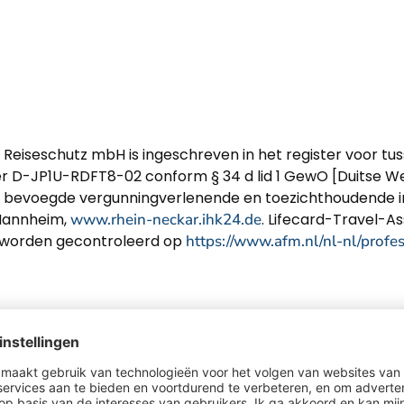
 Reiseschutz mbH is ingeschreven in het register voor tu
 D-JP1U-RDFT8-02 conform § 34 d lid 1 GewO [Duitse W
e bevoegde vergunningverlenende en toezichthoudende ins
 Mannheim,
www.rhein-neckar.ihk24.de
. Lifecard-Travel-A
an worden gecontroleerd op
https://www.afm.nl/nl-nl/profes
oek van Koophandel] en artikel 2:94a Wet op het Finan
 van het deel gedragstoezicht Wet financieel toezicht.
rsVermV) [Duitse verzekeringsverzekeringsbemiddeling 