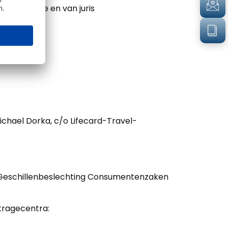
n Justitie en van juris
Michael Dorka, c/o Lifecard-Travel-
et Geschillenbeslechting Consumentenzaken
tragecentra: