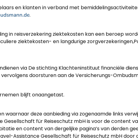
elaars en klanten in verband met bemiddelingsactivitei
budsmann.de
.
ling in reisverzekering ziektekosten kan een beroep wo
liere ziektekosten- en langdurige zorgverzekeringen,Pos
enen via De stichting Klachteninstituut financiële dienst
cht vervolgens doorsturen aan de Versicherungs-Ombudsm
rnemen blijft onaangetast.
en waarnaar deze aanbieding via zogenaamde links verwijs
e Gesellschaft für Reiseschutz mbH is voor de content va
itatie en content van dergelijke pagina’s van derden ge
vel-Assistance Gesellschaft für Reiseschutz mbH door an