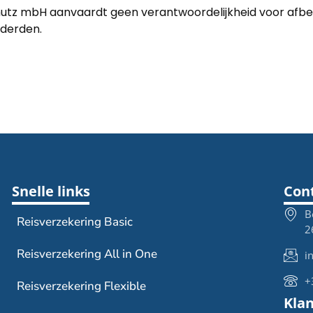
hutz mbH aanvaardt geen verantwoordelijkheid voor afbe
 derden.
Snelle links
Con
B
Reisverzekering Basic
2
Reisverzekering All in One
i
+
Reisverzekering Flexible
Kla