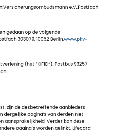
ten:Versicherungsombudsmann e.V.,Postfach
rden gedaan op de volgende
tfach 303079, 10052 Berlin,
www.pkv-
verlening (het “KiFID”), Postbus 93257,
an.
t, zijn de desbetreffende aanbieders
n dergelijke pagina’s van derden niet
en aansprakelijkheid. Verder kan deze
dere pagina’s worden gelinkt. Lifecard-