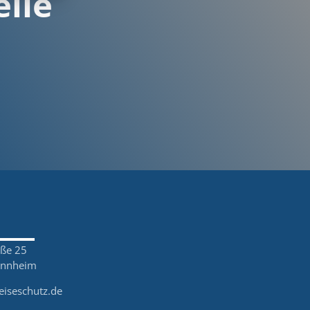
eile
aße 25
annheim
eiseschutz.de