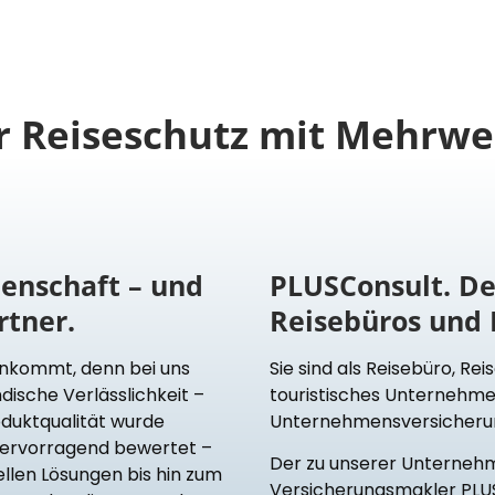
ür Reiseschutz mit Mehrwe
denschaft – und
PLUSConsult. D
rtner.
Reisebüros und 
 ankommt, denn bei uns
Sie sind als Reisebüro, Re
dische Verlässlichkeit –
touristisches Unternehme
duktqualität wurde
Unternehmensversicherung 
hervorragend bewertet –
Der zu unserer Unterne
ellen Lösungen bis hin zum
Versicherungsmakler PLUS