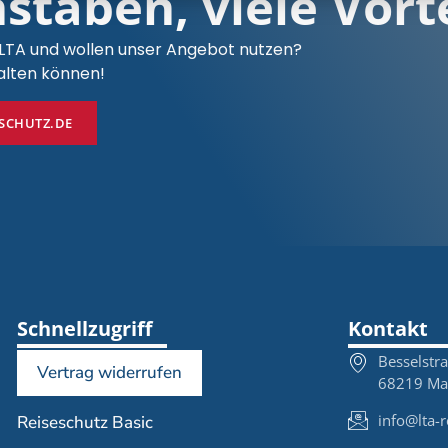
staben, viele Vort
 LTA und wollen unser Angebot nutzen?
halten können!
ESCHUTZ.DE
Schnellzugriff
Kontakt
Besselstr
Vertrag widerrufen
68219 M
info@lta-r
Reiseschutz Basic